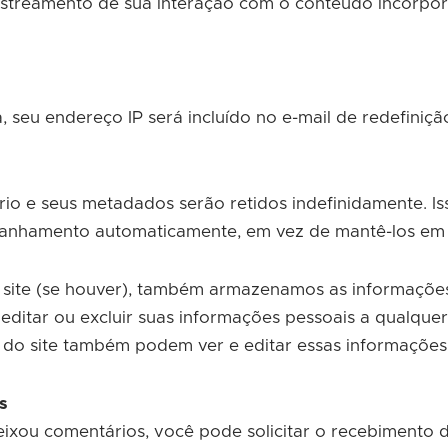
astreamento de sua interação com o conteúdo incorpora
, seu endereço IP será incluído no e-mail de redefiniçã
io e seus metadados serão retidos indefinidamente. I
anhamento automaticamente, em vez de mantê-los em 
site (se houver), também armazenamos as informações
 editar ou excluir suas informações pessoais a qualqu
 do site também podem ver e editar essas informações
s
deixou comentários, você pode solicitar o recebiment