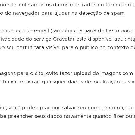
no site, coletamos os dados mostrados no formulário
ário do navegador para ajudar na detecção de spam.
u endereço de e-mail (também chamada de hash) pode s
rivacidade do serviço Gravatar está disponível aqui: ht
seu perfil ficará visível para o público no contexto d
magens para o site, evite fazer upload de imagens com
m baixar e extrair quaisquer dados de localização das i
te, você pode optar por salvar seu nome, endereço de e
ise preencher seus dados novamente quando fizer outr